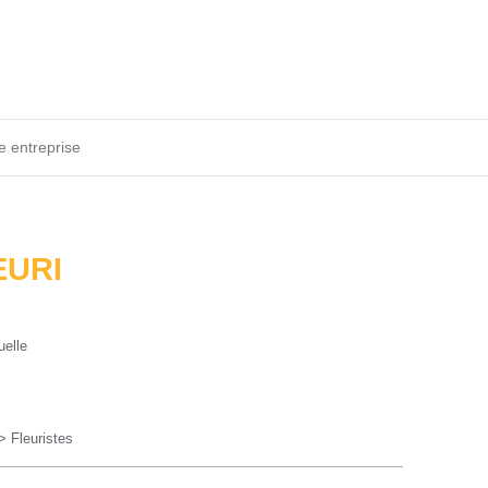
e entreprise
EURI
uelle
> Fleuristes